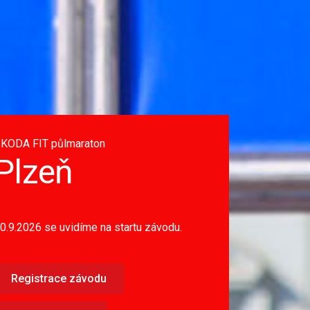
KODA FIT půlmaraton
Plzeň
0.9.2026 se uvidíme na startu závodu.
Registrace závodu