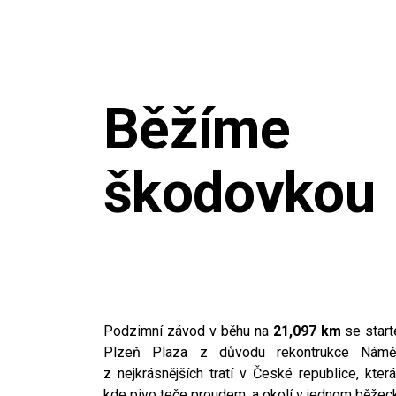
Běžíme
škodovkou
Podzimní závod v běhu na
21,097 km
se start
Plzeň Plaza z důvodu rekontrukce Náměs
z nejkrásnějších tratí v České republice, kte
kde pivo teče proudem, a okolí v jednom běže