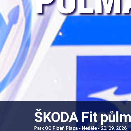
PŮLM
ŠKODA Fit půlm
Park OC Plzeň Plaza - Neděle - 20. 09. 2026