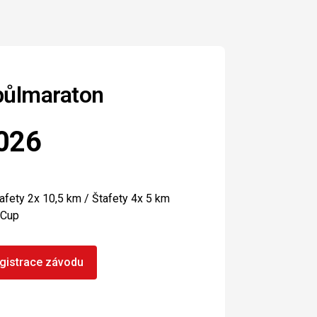
půlmaraton
2026
afety 2x 10,5 km / Štafety 4x 5 km
 Cup
gistrace závodu