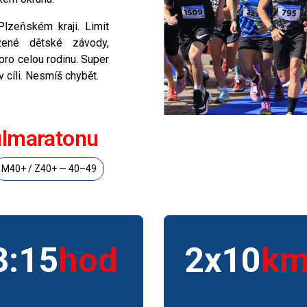
Plzeňském kraji. Limit
žené dětské závody,
 pro celou rodinu. Super
 cíli. Nesmíš chybět.
ůlmaratonu
M40+ / Z40+ — 40–49
3:15
2x10