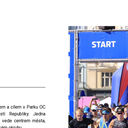
em a cílem v Parku OC
tí Republiky. Jedna
rá vede centrem města,
ckém okruhu.