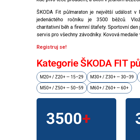
ŠKODA Fit půlmaraton je největší událost v 
jedenáctého ročníku je 3500 běžců. Vlo
charitativní běh a firemní štafety. Sportovní den
servis pro všechny závodníky. Kovová medaile v
Registruj se!
Kategorie ŠKODA FIT p
M20+ / Z20+ — 15–29
M30+ / Z30+ — 30–39
M50+ / Z50+ — 50–59
M60+ / Z60+ — 60+
3500