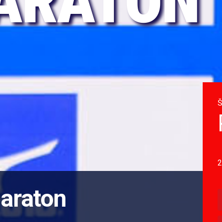
ARATON
Š
2
araton