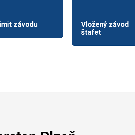
imit závodu
Vložený závod
štafet